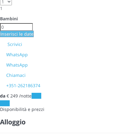
1
Bambini
Inserisci le date
Scrivici
WhatsApp
WhatsApp
Chiamaci
+351-262186374
da
€ 249
/notte
Date
Date
Disponibilità e prezzi
Alloggio