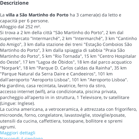
Descrizione
La
villa a São Martinho do Porto
ha 3 camera(e) da letto e
capacità per 6 persone.
Alloggio dal 252 m².
Si trova a 2 km della città "São Martinho do Porto", 2 km dal
supermercato "Intermarché", 2 km "Intermarché", 3 km "Cantinho
do Amigo", 3 km dalla stazione dei treni "Estação Comboios São
Martinho do Porto", 3 km dalla spiaggia di sabbia "Praia São
Martinho do Porto", 5 km "Rio Tornada", 15 km "Centro Hospitalar
do Oeste", 17 km "Lagoa de Óbidos", 18 km dal parco acquatico
"Norpark", 18 km "Parque D. Carlos caldas da Rainha", 35 km
"Parque Natural da Serra Daire e Candeeiros", 101 km
dall'aeroporto "Aeroporto Lisboa", 101 km "Aeroporto Lisboa".
Ha giardino, casa recintata, lavatrice, ferro da stiro,
accesso internet (wifi), aria condizionata, piscina privata,
parcheggio all'aperto in in struttura, 1 Televisore, tv satellitare
(Lingue: Inglese).
La cucina americana, a vetroceramica, è attrezzata con frigorifero,
microonde, forno, congelatore, lavastoviglie, stoviglie/posate,
utensili da cucina, caffettiera, tostapane, bollitore e spremi
agrumi.
Maggiori dettagli
Nascondi il riepilogo