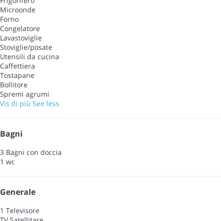
Frigorifero
Microonde
Forno
Congelatore
Lavastoviglie
Stoviglie/posate
Utensili da cucina
Caffettiera
Tostapane
Bollitore
Spremi agrumi
Vis di più
See less
Bagni
3 Bagni con doccia
1 wc
Generale
1 Televisore
TV Satellitare