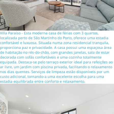
Villa Paraíso - Esta moderna casa de férias com 3 quartos,
localizada perto de São Martinho do Porto, oferece uma estadia
confortável e luxuosa. Situada numa zona residencial tranquila,
proporciona paz e privacidade. A casa possui uma espaçosa área
de habitação no rés-do-chão, com grandes janelas, sala de estar
decorada com sofás confortáveis e uma cozinha totalmente
equipada. Destaca-se pelo terraço exterior ideal para refeições ao
ar livre, um jardim com piscina privada, facilitando o relaxamento
nos dias quentes. Serviços de limpeza estão disponíveis por um
custo adicional, tornando-a uma excelente escolha para uma
estadia equilibrada entre conforto e relaxamento.