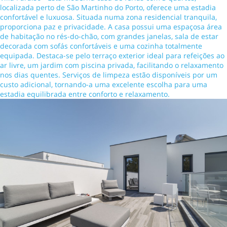
localizada perto de São Martinho do Porto, oferece uma estadia
confortável e luxuosa. Situada numa zona residencial tranquila,
proporciona paz e privacidade. A casa possui uma espaçosa área
de habitação no rés-do-chão, com grandes janelas, sala de estar
decorada com sofás confortáveis e uma cozinha totalmente
equipada. Destaca-se pelo terraço exterior ideal para refeições ao
ar livre, um jardim com piscina privada, facilitando o relaxamento
nos dias quentes. Serviços de limpeza estão disponíveis por um
custo adicional, tornando-a uma excelente escolha para uma
estadia equilibrada entre conforto e relaxamento.