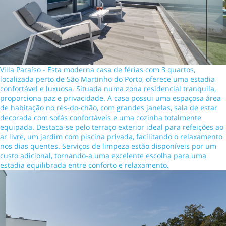
Villa Paraíso - Esta moderna casa de férias com 3 quartos,
localizada perto de São Martinho do Porto, oferece uma estadia
confortável e luxuosa. Situada numa zona residencial tranquila,
proporciona paz e privacidade. A casa possui uma espaçosa área
de habitação no rés-do-chão, com grandes janelas, sala de estar
decorada com sofás confortáveis e uma cozinha totalmente
equipada. Destaca-se pelo terraço exterior ideal para refeições ao
ar livre, um jardim com piscina privada, facilitando o relaxamento
nos dias quentes. Serviços de limpeza estão disponíveis por um
custo adicional, tornando-a uma excelente escolha para uma
estadia equilibrada entre conforto e relaxamento.