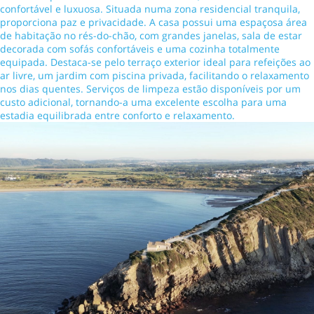
confortável e luxuosa. Situada numa zona residencial tranquila,
proporciona paz e privacidade. A casa possui uma espaçosa área
de habitação no rés-do-chão, com grandes janelas, sala de estar
decorada com sofás confortáveis e uma cozinha totalmente
equipada. Destaca-se pelo terraço exterior ideal para refeições ao
ar livre, um jardim com piscina privada, facilitando o relaxamento
nos dias quentes. Serviços de limpeza estão disponíveis por um
custo adicional, tornando-a uma excelente escolha para uma
estadia equilibrada entre conforto e relaxamento.