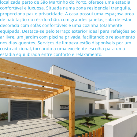
localizada perto de São Martinho do Porto, oferece uma estadia
confortável e luxuosa. Situada numa zona residencial tranquila,
proporciona paz e privacidade. A casa possui uma espaçosa área
de habitação no rés-do-chão, com grandes janelas, sala de estar
decorada com sofás confortáveis e uma cozinha totalmente
equipada. Destaca-se pelo terraço exterior ideal para refeições ao
ar livre, um jardim com piscina privada, facilitando o relaxamento
nos dias quentes. Serviços de limpeza estão disponíveis por um
custo adicional, tornando-a uma excelente escolha para uma
estadia equilibrada entre conforto e relaxamento.