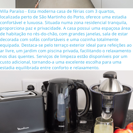
Villa Paraíso - Esta moderna casa de férias com 3 quartos,
localizada perto de São Martinho do Porto, oferece uma estadia
confortável e luxuosa. Situada numa zona residencial tranquila,
proporciona paz e privacidade. A casa possui uma espaçosa área
de habitação no rés-do-chão, com grandes janelas, sala de estar
decorada com sofás confortáveis e uma cozinha totalmente
equipada. Destaca-se pelo terraço exterior ideal para refeições ao
ar livre, um jardim com piscina privada, facilitando o relaxamento
nos dias quentes. Serviços de limpeza estão disponíveis por um
custo adicional, tornando-a uma excelente escolha para uma
estadia equilibrada entre conforto e relaxamento.