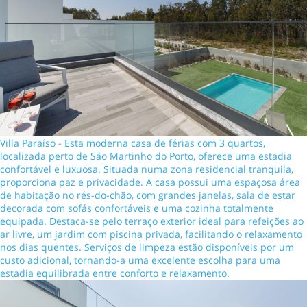
Villa Paraíso - Esta moderna casa de férias com 3 quartos,
localizada perto de São Martinho do Porto, oferece uma estadia
confortável e luxuosa. Situada numa zona residencial tranquila,
proporciona paz e privacidade. A casa possui uma espaçosa área
de habitação no rés-do-chão, com grandes janelas, sala de estar
decorada com sofás confortáveis e uma cozinha totalmente
equipada. Destaca-se pelo terraço exterior ideal para refeições ao
ar livre, um jardim com piscina privada, facilitando o relaxamento
nos dias quentes. Serviços de limpeza estão disponíveis por um
custo adicional, tornando-a uma excelente escolha para uma
estadia equilibrada entre conforto e relaxamento.