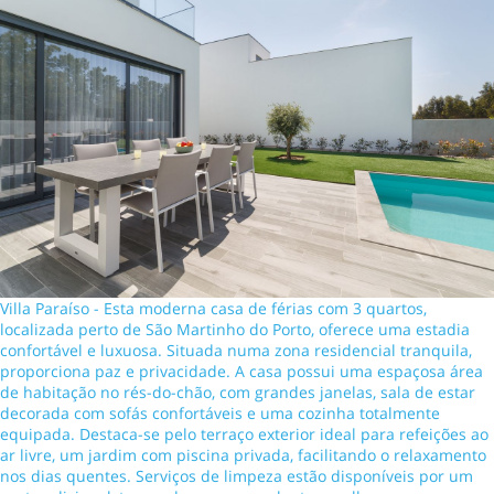
Villa Paraíso - Esta moderna casa de férias com 3 quartos,
localizada perto de São Martinho do Porto, oferece uma estadia
confortável e luxuosa. Situada numa zona residencial tranquila,
proporciona paz e privacidade. A casa possui uma espaçosa área
de habitação no rés-do-chão, com grandes janelas, sala de estar
decorada com sofás confortáveis e uma cozinha totalmente
equipada. Destaca-se pelo terraço exterior ideal para refeições ao
ar livre, um jardim com piscina privada, facilitando o relaxamento
nos dias quentes. Serviços de limpeza estão disponíveis por um