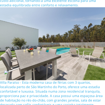
custo adicional, tornando-a uma excelente escolha para uma
estadia equilibrada entre conforto e relaxamento.
Villa Paraíso - Esta moderna casa de férias com 3 quartos,
localizada perto de São Martinho do Porto, oferece uma estadia
confortável e luxuosa. Situada numa zona residencial tranquila,
proporciona paz e privacidade. A casa possui uma espaçosa área
de habitação no rés-do-chão, com grandes janelas, sala de estar
decorada com sofás confortáveis e uma cozinha totalmente