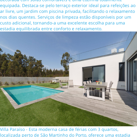
equipada. Destaca-se pelo terraço exterior ideal para refeições ao
ar livre, um jardim com piscina privada, facilitando o relaxamento
nos dias quentes. Serviços de limpeza estão disponíveis por um
custo adicional, tornando-a uma excelente escolha para uma
estadia equilibrada entre conforto e relaxamento.
Villa Paraíso - Esta moderna casa de férias com 3 quartos,
localizada perto de São Martinho do Porto, oferece uma estadia