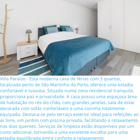
Villa Paraíso - Esta moderna casa de férias com 3 quartos,
localizada perto de São Martinho do Porto, oferece uma estadia
confortável e luxuosa. Situada numa zona residencial tranquila,
proporciona paz e privacidade. A casa possui uma espaçosa área
de habitação no rés-do-chão, com grandes janelas, sala de estar
decorada com sofás confortáveis e uma cozinha totalmente
equipada. Destaca-se pelo terraço exterior ideal para refeições ao
ar livre, um jardim com piscina privada, facilitando o relaxamento
nos dias quentes. Serviços de limpeza estão disponíveis por um
custo adicional, tornando-a uma excelente escolha para uma
estadia equilibrada entre conforto e relaxamento.