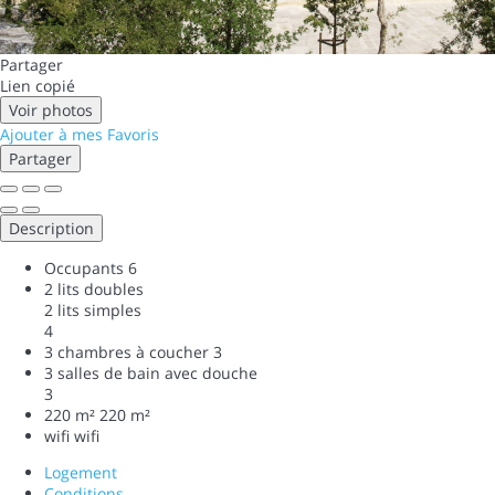
Partager
Lien copié
Voir photos
Ajouter à mes Favoris
Partager
Description
Occupants
6
2 lits doubles
2 lits simples
4
3 chambres à coucher
3
3 salles de bain avec douche
3
220 m²
220 m²
wifi
wifi
Logement
Conditions