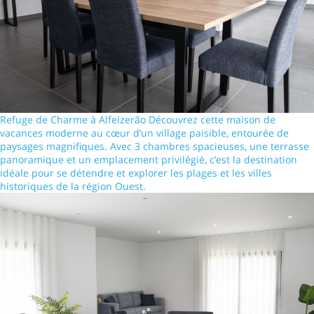
Refuge de Charme à Alfeizerão Découvrez cette maison de
vacances moderne au cœur d’un village paisible, entourée de
paysages magnifiques. Avec 3 chambres spacieuses, une terrasse
panoramique et un emplacement privilégié, c’est la destination
idéale pour se détendre et explorer les plages et les villes
historiques de la région Ouest.