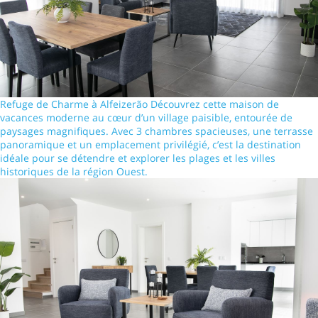
Refuge de Charme à Alfeizerão Découvrez cette maison de
vacances moderne au cœur d’un village paisible, entourée de
paysages magnifiques. Avec 3 chambres spacieuses, une terrasse
panoramique et un emplacement privilégié, c’est la destination
idéale pour se détendre et explorer les plages et les villes
historiques de la région Ouest.