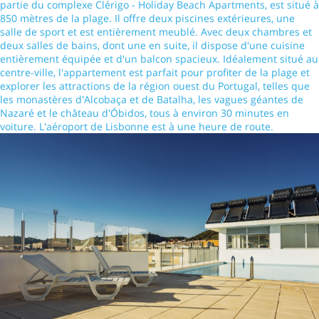
partie du complexe Clérigo - Holiday Beach Apartments, est situé à
850 mètres de la plage. Il offre deux piscines extérieures, une
salle de sport et est entièrement meublé. Avec deux chambres et
deux salles de bains, dont une en suite, il dispose d'une cuisine
entièrement équipée et d'un balcon spacieux. Idéalement situé au
centre-ville, l'appartement est parfait pour profiter de la plage et
explorer les attractions de la région ouest du Portugal, telles que
les monastères d'Alcobaça et de Batalha, les vagues géantes de
Nazaré et le château d'Óbidos, tous à environ 30 minutes en
voiture. L'aéroport de Lisbonne est à une heure de route.