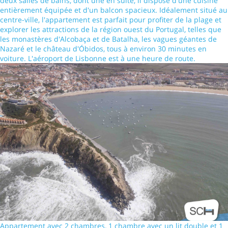
deux salles de bains, dont une en suite, il dispose d'une cuisine
entièrement équipée et d'un balcon spacieux. Idéalement situé au
centre-ville, l'appartement est parfait pour profiter de la plage et
explorer les attractions de la région ouest du Portugal, telles que
les monastères d'Alcobaça et de Batalha, les vagues géantes de
Nazaré et le château d'Óbidos, tous à environ 30 minutes en
voiture. L'aéroport de Lisbonne est à une heure de route.
Appartement avec 2 chambres, 1 chambre avec un lit double et 1