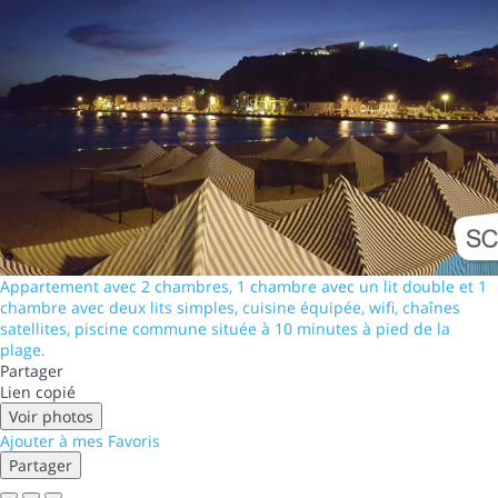
Appartement avec 2 chambres, 1 chambre avec un lit double et 1
chambre avec deux lits simples, cuisine équipée, wifi, chaînes
satellites, piscine commune située à 10 minutes à pied de la
plage.
Partager
Lien copié
Voir photos
Ajouter à mes Favoris
Partager