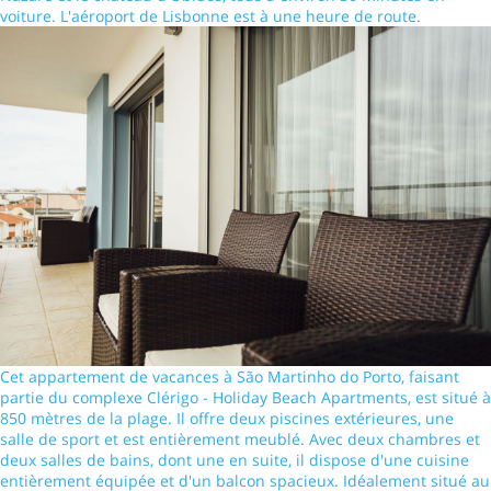
voiture. L'aéroport de Lisbonne est à une heure de route.
Cet appartement de vacances à São Martinho do Porto, faisant
partie du complexe Clérigo - Holiday Beach Apartments, est situé à
850 mètres de la plage. Il offre deux piscines extérieures, une
salle de sport et est entièrement meublé. Avec deux chambres et
deux salles de bains, dont une en suite, il dispose d'une cuisine
entièrement équipée et d'un balcon spacieux. Idéalement situé au