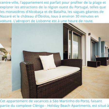
centre-ville, l'appartement est parfait pour profiter de la plage et
explorer les attractions de la région ouest du Portugal, telles que
les monastères d'Alcobaça et de Batalha, les vagues géantes de
Nazaré et le château d'Óbidos, tous à environ 30 minutes en
voiture. L'aéroport de Lisbonne est à une heure de route.
Cet appartement de vacances à São Martinho do Porto, faisant
partie du complexe Clérigo - Holiday Beach Apartments, est situé à