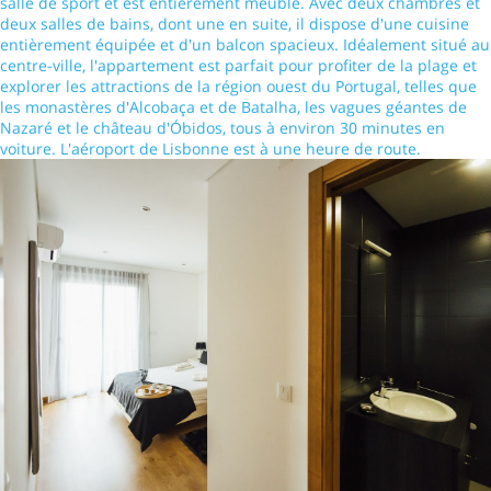
salle de sport et est entièrement meublé. Avec deux chambres et
deux salles de bains, dont une en suite, il dispose d'une cuisine
entièrement équipée et d'un balcon spacieux. Idéalement situé au
centre-ville, l'appartement est parfait pour profiter de la plage et
explorer les attractions de la région ouest du Portugal, telles que
les monastères d'Alcobaça et de Batalha, les vagues géantes de
Nazaré et le château d'Óbidos, tous à environ 30 minutes en
voiture. L'aéroport de Lisbonne est à une heure de route.