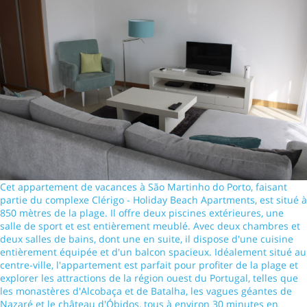
Cet appartement de vacances à São Martinho do Porto, faisant
partie du complexe Clérigo - Holiday Beach Apartments, est situé à
850 mètres de la plage. Il offre deux piscines extérieures, une
salle de sport et est entièrement meublé. Avec deux chambres et
deux salles de bains, dont une en suite, il dispose d'une cuisine
entièrement équipée et d'un balcon spacieux. Idéalement situé au
centre-ville, l'appartement est parfait pour profiter de la plage et
explorer les attractions de la région ouest du Portugal, telles que
les monastères d'Alcobaça et de Batalha, les vagues géantes de
Nazaré et le château d'Óbidos, tous à environ 30 minutes en