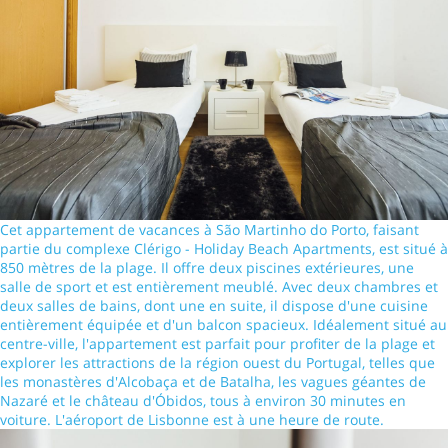
Cet appartement de vacances à São Martinho do Porto, faisant
partie du complexe Clérigo - Holiday Beach Apartments, est situé à
850 mètres de la plage. Il offre deux piscines extérieures, une
salle de sport et est entièrement meublé. Avec deux chambres et
deux salles de bains, dont une en suite, il dispose d'une cuisine
entièrement équipée et d'un balcon spacieux. Idéalement situé au
centre-ville, l'appartement est parfait pour profiter de la plage et
explorer les attractions de la région ouest du Portugal, telles que
les monastères d'Alcobaça et de Batalha, les vagues géantes de
Nazaré et le château d'Óbidos, tous à environ 30 minutes en
voiture. L'aéroport de Lisbonne est à une heure de route.