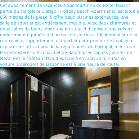
Cet appartement de vacances à São Martinho do Porto, faisant
partie du complexe Clérigo - Holiday Beach Apartments, est situé à
850 mètres de la plage. Il offre deux piscines extérieures, une
salle de sport et est entièrement meublé. Avec deux chambres et
deux salles de bains, dont une en suite, il dispose d'une cuisine
entièrement équipée et d'un balcon spacieux. Idéalement situé au
centre-ville, l'appartement est parfait pour profiter de la plage et
explorer les attractions de la région ouest du Portugal, telles que
les monastères d'Alcobaça et de Batalha, les vagues géantes de
Nazaré et le château d'Óbidos, tous à environ 30 minutes en
voiture. L'aéroport de Lisbonne est à une heure de route.