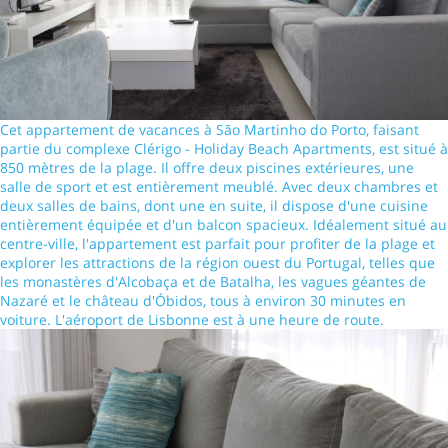
Cet appartement de vacances à São Martinho do Porto, faisant
partie du complexe Clérigo - Holiday Beach Apartments, est situé à
850 mètres de la plage. Il offre deux piscines extérieures, une
salle de sport et est entièrement meublé. Avec deux chambres et
deux salles de bains, dont une en suite, il dispose d'une cuisine
entièrement équipée et d'un balcon spacieux. Idéalement situé au
centre-ville, l'appartement est parfait pour profiter de la plage et
explorer les attractions de la région ouest du Portugal, telles que
les monastères d'Alcobaça et de Batalha, les vagues géantes de
Nazaré et le château d'Óbidos, tous à environ 30 minutes en
voiture. L'aéroport de Lisbonne est à une heure de route.