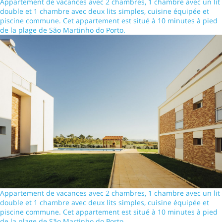
Appartement de vacances avec 2 chambres, 1 chambre avec un lit
double et 1 chambre avec deux lits simples, cuisine équipée et
piscine commune. Cet appartement est situé à 10 minutes à pied
de la plage de São Martinho do Porto.
Appartement de vacances avec 2 chambres, 1 chambre avec un lit
double et 1 chambre avec deux lits simples, cuisine équipée et
piscine commune. Cet appartement est situé à 10 minutes à pied
de la plage de São Martinho do Porto.