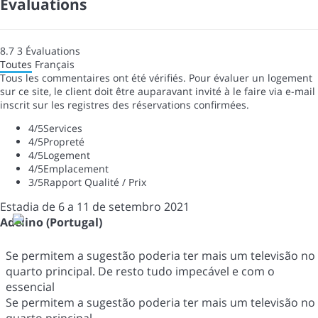
Évaluations
8.7
3
Évaluations
Toutes
Français
Tous les commentaires ont été vérifiés. Pour évaluer un logement
sur ce site, le client doit être auparavant invité à le faire via e-mail
inscrit sur les registres des réservations confirmées.
4
/5
Services
4
/5
Propreté
4
/5
Logement
4
/5
Emplacement
3
/5
Rapport Qualité / Prix
Estadia de 6 a 11 de setembro 2021
Adelino (Portugal)
Se permitem a sugestão poderia ter mais um televisão no
quarto principal. De resto tudo impecável e com o
essencial
Se permitem a sugestão poderia ter mais um televisão no
quarto principal.