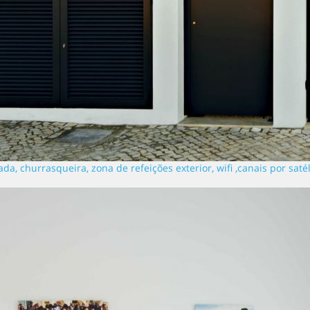
a, churrasqueira, zona de refeições exterior, wifi ,canais por sat