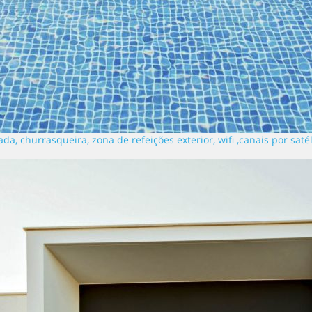
a, churrasqueira, zona de refeições exterior, wifi ,canais por sat