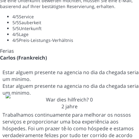
Sie eine Unterkunft bewerten möchten, müssen Sie eine E-Mail,
basierend auf Ihrer bestätigten Reservierung, erhalten.
4
/5
Service
5
/5
Sauberkeit
5
/5
Unterkunft
4
/5
Lage
4
/5
Preis-Leistungs-Verhältnis
Ferias
Carlos (Frankreich)
Estar alguem presente na agencia no dia da chegada seria
um minimo.
Estar alguem presente na agencia no dia da chegada seria
um minimo.
War dies hilfreich?
0
2 jahre
Trabalhamos continuamente para melhorar os nossos
serviços e proporcionar uma boa experiência aos
hóspedes. Foi um prazer tê-lo como hóspede e estamos
verdadeiramente felizes por tudo ter corrido de acordo