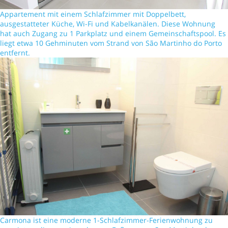
Appartement mit einem Schlafzimmer mit Doppelbett,
ausgestatteter Küche, Wi-Fi und Kabelkanälen. Diese Wohnung
hat auch Zugang zu 1 Parkplatz und einem Gemeinschaftspool. Es
liegt etwa 10 Gehminuten vom Strand von São Martinho do Porto
entfernt.
Carmona ist eine moderne 1-Schlafzimmer-Ferienwohnung zu