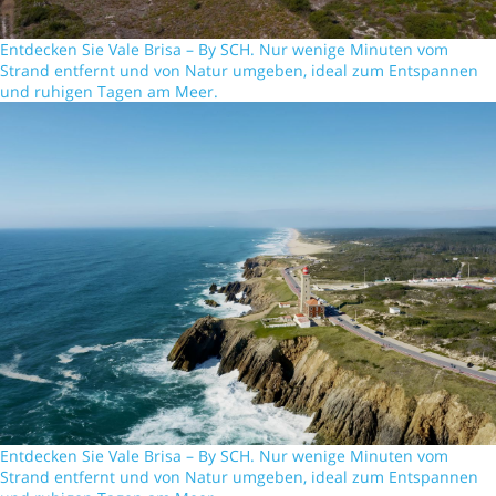
Entdecken Sie Vale Brisa – By SCH. Nur wenige Minuten vom
Strand entfernt und von Natur umgeben, ideal zum Entspannen
und ruhigen Tagen am Meer.
Entdecken Sie Vale Brisa – By SCH. Nur wenige Minuten vom
Strand entfernt und von Natur umgeben, ideal zum Entspannen