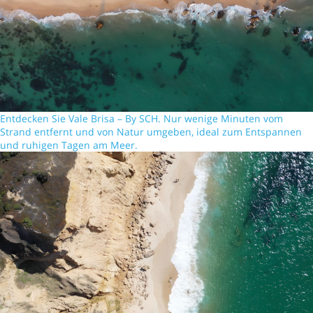
Entdecken Sie Vale Brisa – By SCH. Nur wenige Minuten vom
Strand entfernt und von Natur umgeben, ideal zum Entspannen
und ruhigen Tagen am Meer.