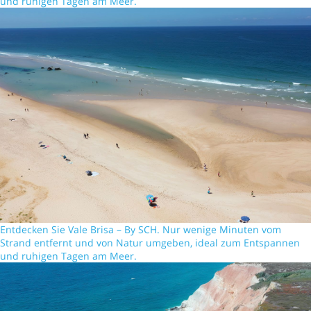
und ruhigen Tagen am Meer.
Entdecken Sie Vale Brisa – By SCH. Nur wenige Minuten vom
Strand entfernt und von Natur umgeben, ideal zum Entspannen
und ruhigen Tagen am Meer.