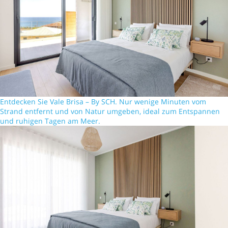
Entdecken Sie Vale Brisa – By SCH. Nur wenige Minuten vom
Strand entfernt und von Natur umgeben, ideal zum Entspannen
und ruhigen Tagen am Meer.