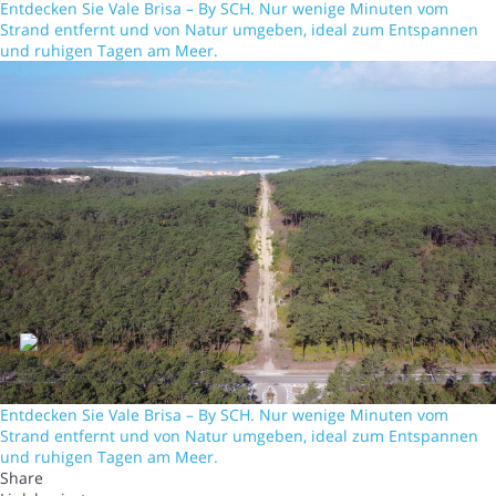
Entdecken Sie Vale Brisa – By SCH. Nur wenige Minuten vom
Strand entfernt und von Natur umgeben, ideal zum Entspannen
und ruhigen Tagen am Meer.
Entdecken Sie Vale Brisa – By SCH. Nur wenige Minuten vom
Strand entfernt und von Natur umgeben, ideal zum Entspannen
und ruhigen Tagen am Meer.
Share