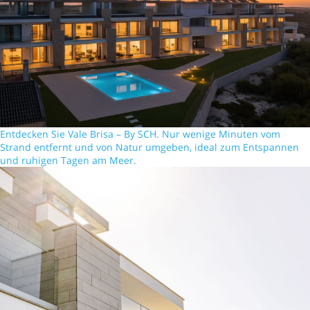
Entdecken Sie Vale Brisa – By SCH. Nur wenige Minuten vom
Strand entfernt und von Natur umgeben, ideal zum Entspannen
und ruhigen Tagen am Meer.