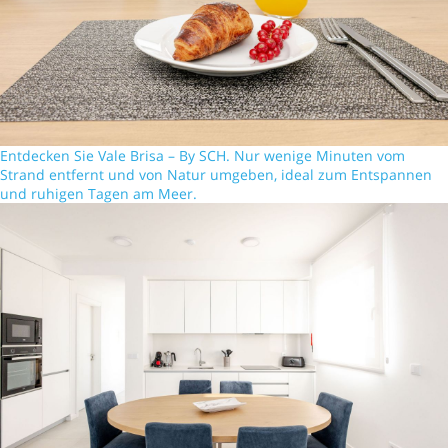
Entdecken Sie Vale Brisa – By SCH. Nur wenige Minuten vom
Strand entfernt und von Natur umgeben, ideal zum Entspannen
und ruhigen Tagen am Meer.