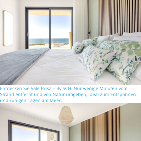
Entdecken Sie Vale Brisa – By SCH. Nur wenige Minuten vom
Strand entfernt und von Natur umgeben, ideal zum Entspannen
und ruhigen Tagen am Meer.