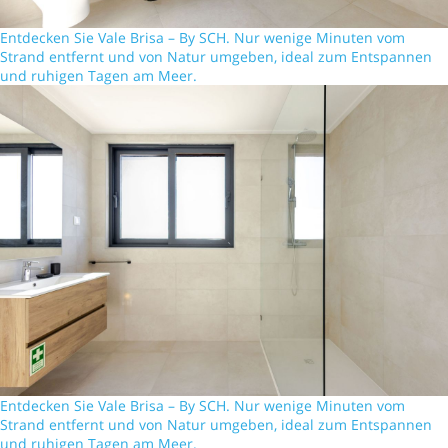
Entdecken Sie Vale Brisa – By SCH. Nur wenige Minuten vom
Strand entfernt und von Natur umgeben, ideal zum Entspannen
und ruhigen Tagen am Meer.
Entdecken Sie Vale Brisa – By SCH. Nur wenige Minuten vom
Strand entfernt und von Natur umgeben, ideal zum Entspannen
und ruhigen Tagen am Meer.