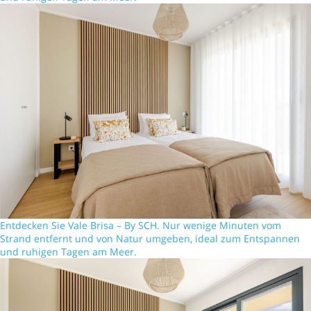
Entdecken Sie Vale Brisa – By SCH. Nur wenige Minuten vom
Strand entfernt und von Natur umgeben, ideal zum Entspannen
und ruhigen Tagen am Meer.