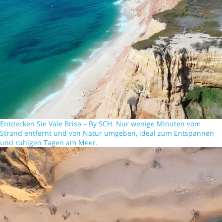
Entdecken Sie Vale Brisa – By SCH. Nur wenige Minuten vom
Strand entfernt und von Natur umgeben, ideal zum Entspannen
und ruhigen Tagen am Meer.