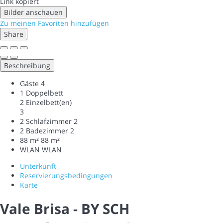
Link kopiert
Bilder anschauen
Zu meinen Favoriten hinzufügen
Share
Beschreibung
Gäste
4
1 Doppelbett
2 Einzelbett(en)
3
2 Schlafzimmer
2
2 Badezimmer
2
88 m²
88 m²
WLAN
WLAN
Unterkunft
Reservierungsbedingungen
Karte
Vale Brisa - BY SCH