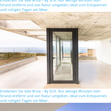
Entdecken Sie Vale Brisa – By SCH. Nur wenige Minuten vom
Strand entfernt und von Natur umgeben, ideal zum Entspannen
und ruhigen Tagen am Meer.
Entdecken Sie Vale Brisa – By SCH. Nur wenige Minuten vom
Strand entfernt und von Natur umgeben, ideal zum Entspannen
und ruhigen Tagen am Meer.