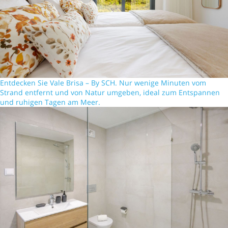
Entdecken Sie Vale Brisa – By SCH. Nur wenige Minuten vom
Strand entfernt und von Natur umgeben, ideal zum Entspannen
und ruhigen Tagen am Meer.